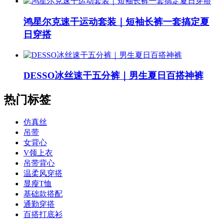
鸿星尔克速干运动套装｜短袖长裤一套搞定夏
日穿搭
DESSO冰丝速干五分裤｜男生夏日百搭神裤
热门标签
仿真丝
吊带
女背心
V领上衣
吊带背心
温柔风穿搭
显瘦T恤
基础款搭配
通勤穿搭
百搭打底衫