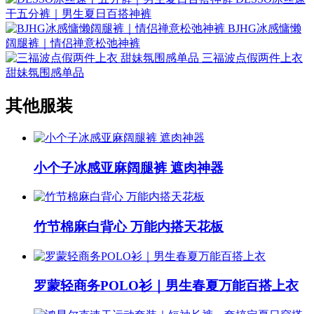
干五分裤｜男生夏日百搭神裤
BJHG冰感慵懒
阔腿裤｜情侣禅意松弛神裤
三福波点假两件上衣
甜妹氛围感单品
其他服装
小个子冰感亚麻阔腿裤 遮肉神器
竹节棉麻白背心 万能内搭天花板
罗蒙轻商务POLO衫｜男生春夏万能百搭上衣