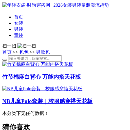
首页
女装
男装
童装
扫一扫
首页
>>
包包
>>
男款包
竹节棉麻白背心 万能内搭天花板
NB儿童Polo套装｜校服感穿搭天花板
本分类下无任何数据！
猜你喜欢