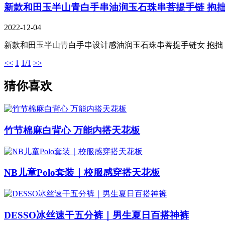
新款和田玉半山青白手串油润玉石珠串菩提手链 抱
2022-12-04
新款和田玉半山青白手串设计感油润玉石珠串菩提手链女 抱拙
<<
1
1/1
>>
猜你喜欢
竹节棉麻白背心 万能内搭天花板
NB儿童Polo套装｜校服感穿搭天花板
DESSO冰丝速干五分裤｜男生夏日百搭神裤