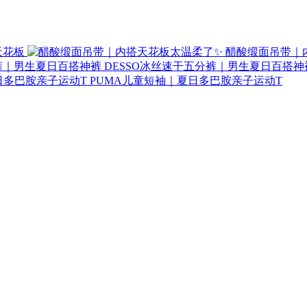
天花板
醋酸缎面吊带｜
DESSO冰丝速干五分裤｜男生夏日百搭神
PUMA儿童短袖｜夏日多巴胺亲子运动T