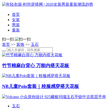
首页
女装
男装
童装
扫一扫
首页
>>
装饰
>>
玉石
竹节棉麻白背心 万能内搭天花板
NB儿童Polo套装｜校服感穿搭天花板
玉石