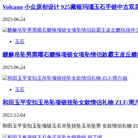
Volcano 小众原创设计 925藏银玛瑙玉石手链中古
2023-06-24
玉石
貔貅吊坠男黑曜石貔恘项链女项坠情侣款霸王皮丘貔
2023-06-24
玉石
和田玉平安扣玉吊坠项链挂坠女款情侣礼物 ZLF/周
2022-12-04
和田玉平安扣玉坠项链玉石吊坠挂坠玉吊坠男 女款情侣礼物 ZL