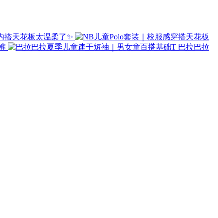
内搭天花板太温柔了✨
裤
巴拉巴拉