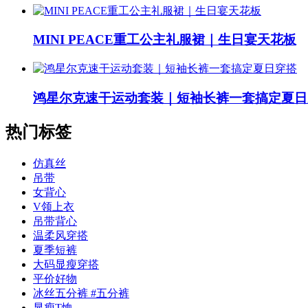
MINI PEACE重工公主礼服裙｜生日宴天花板
鸿星尔克速干运动套装｜短袖长裤一套搞定夏日
热门标签
仿真丝
吊带
女背心
V领上衣
吊带背心
温柔风穿搭
夏季短裤
大码显瘦穿搭
平价好物
冰丝五分裤 #五分裤
显瘦T恤