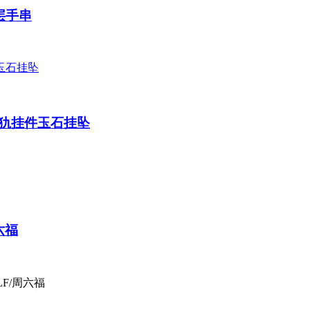
双层手串
犰挂件玉石挂坠
六福
F/周六福