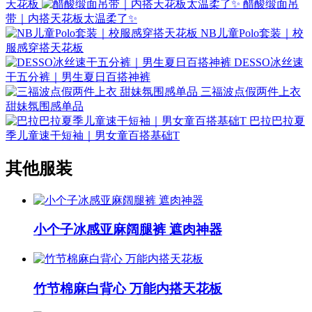
天花板
醋酸缎面吊
带｜内搭天花板太温柔了✨
NB儿童Polo套装｜校
服感穿搭天花板
DESSO冰丝速
干五分裤｜男生夏日百搭神裤
三福波点假两件上衣
甜妹氛围感单品
巴拉巴拉夏
季儿童速干短袖｜男女童百搭基础T
其他服装
小个子冰感亚麻阔腿裤 遮肉神器
竹节棉麻白背心 万能内搭天花板