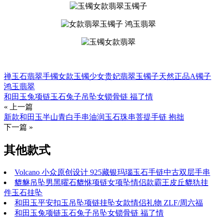
禅玉石翡翠手镯
女款玉镯
少女贵妃翡翠玉镯子
天然正品A镯子
鸿玉翡翠
和田玉兔项链玉石兔子吊坠女锁骨链 福了情
« 上一篇
新款和田玉半山青白手串油润玉石珠串菩提手链 抱拙
下一篇 »
其他款式
Volcano 小众原创设计 925藏银玛瑙玉石手链中古双层手串
貔貅吊坠男黑曜石貔恘项链女项坠情侣款霸王皮丘貔犰挂
件玉石挂坠
和田玉平安扣玉吊坠项链挂坠女款情侣礼物 ZLF/周六福
和田玉兔项链玉石兔子吊坠女锁骨链 福了情