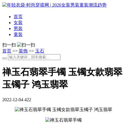
首页
女装
男装
童装
扫一扫
首页
>>
装饰
>>
玉石
禅玉石翡翠手镯 玉镯女款翡翠
玉镯子 鸿玉翡翠
2022-12-04
422