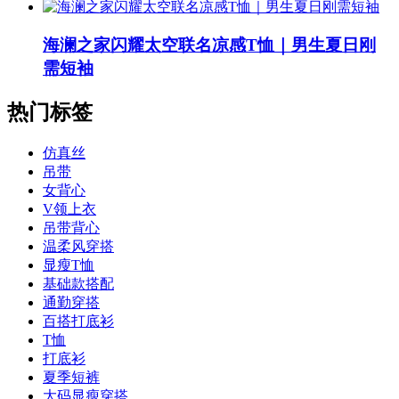
海澜之家闪耀太空联名凉感T恤｜男生夏日刚
需短袖
热门标签
仿真丝
吊带
女背心
V领上衣
吊带背心
温柔风穿搭
显瘦T恤
基础款搭配
通勤穿搭
百搭打底衫
T恤
打底衫
夏季短裤
大码显瘦穿搭