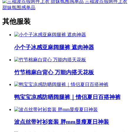
三福波点假两件上衣
甜妹氛围感单品
其他服装
小个子冰感亚麻阔腿裤 遮肉神器
竹节棉麻白背心 万能内搭天花板
鸭宝宝凉感防晒阔腿裤｜情侣夏日百搭神裤
波点丝带衬衫套装 胖mm显瘦夏日神装