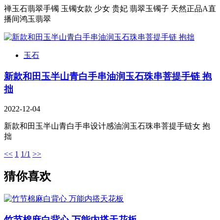
禅玉石翡翠手镯 玉镯女款 少女 贵妃 翡翠玉镯子 天然正品A直
播间鸿玉翡翠
玉石
新款和田玉半山青白手串油润玉石珠串菩提手链 抱
拙
2022-12-04
新款和田玉半山青白手串设计感油润玉石珠串菩提手链女 抱
拙
<<
1
1/1
>>
猜你喜欢
竹节棉麻白背心 万能内搭天花板