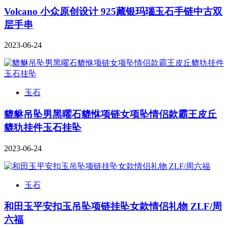
Volcano 小众原创设计 925藏银玛瑙玉石手链中古双
层手串
2023-06-24
玉石
貔貅吊坠男黑曜石貔恘项链女项坠情侣款霸王皮丘
貔犰挂件玉石挂坠
2023-06-24
玉石
和田玉平安扣玉吊坠项链挂坠女款情侣礼物 ZLF/周
六福